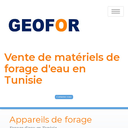
Toggle
navigatio
Vente de matériels de
forage d'eau en
Tunisie
Contactez nous
Appareils de forage